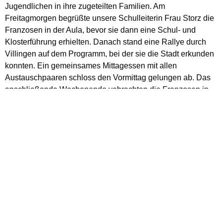
Jugendlichen in ihre zugeteilten Familien. Am
Freitagmorgen begrüßte unsere Schulleiterin Frau Storz die
Franzosen in der Aula, bevor sie dann eine Schul- und
Klosterführung erhielten. Danach stand eine Rallye durch
Villingen auf dem Programm, bei der sie die Stadt erkunden
konnten. Ein gemeinsames Mittagessen mit allen
Austauschpaaren schloss den Vormittag gelungen ab. Das
anschließende Wochenende vebrachten die Franzosen in
ihren jeweiligen Familien.
Der Montag startete mit einem Ausflug zum
beeindruckenden Rheinfall nach Schaffhausen, bevor es
nachmittags nach Konstanz weiterging, um dort den
Bodensee und die Stadt kennenzulernen. Außerdem stand
auch Zeit für Shopping zur Verfügung.
Am Dienstagvormittag erstellten die französischen
Austauschschülerinnen und -schüler einige Plakate zur
Stadt Villingen und zum Schwarzwald, versuchten sich an
verschiedenen Zungenbrechern und durften sich mit
verschiedenen deutschen Klassen im Speeddating-Format