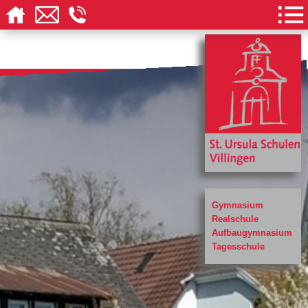
Gymnasium
Realschule
Aufbaugymnasium
Tagesschule