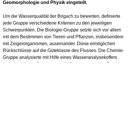
Geomorphologie und Physik eingeteilt.
Um die Wasserqualität der Brigach zu bewerten, definierte
jede Gruppe verschiedene Kriterien zu den jeweiligen
Schwerpunkten. Die Biologie-Gruppe setzte sich vor allem
mit dem Bestimmen von Tieren und Pflanzen, insbesondere
mit Zeigerorganismen, auseinander. Diese ermöglichen
Rückschlüsse auf die Güteklasse des Flusses. Die Chemie-
Gruppe analysierte mit Hilfe eines Wasseranalysekoffers
und chemischer Substanzen die Gewässerqualität. Dazu
zählte etwa die Ermittlung des PH-Wertes, der Wasserhärte,
sowie des Anteils von Stickstoffverbindungen (Nitrat, Nitrit)
und des Phosphatgehalts. Aufgabengebiet der Physik-
Gruppe war das Ermitteln des Wasserstands und der Tiefe
der Brigach, woraus ein Abflussquerschnitt erstellt wurde
und der Volumenstrom bei entsprechender Wassertiefe
berechnet werden konnte. Die Geomorphologie-Gruppe
hingegen beschäftigte sich mit den äußeren Einflüssen und
dem Erscheinungsbild der Brigach. Nach dem